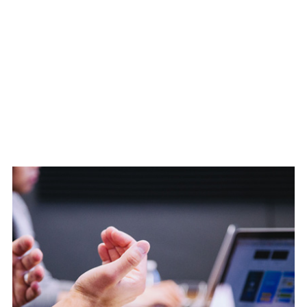
家和广东
年科技人
份有限公
省自然科
才协会常
司研究院
学基金项
务理事
副院长
目
深圳大学
负责国家
信息工程
级863项目
学院硕士
三项、国
新闻资讯
研究生校
家自科基
News information
外导师
金一项
湘南学院
发表SCI、
软件与通
EI论文十
信工程学
篇以上，
院外聘博
已授权发
士
明专利十
多项