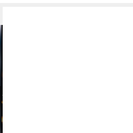
超准视觉
产品介绍
解决方案
关于超准
案例视频
新闻资讯
联系我们
螺柱焊
EN